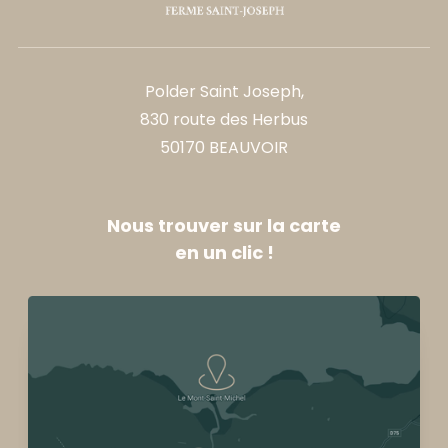
Polder Saint Joseph,
830 route des Herbus
50170 BEAUVOIR
Nous trouver sur la carte
en un clic !