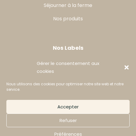
Séjourner à la ferme
Nos produits
Nos Labels
Gérer le consentement aux
cookies
Nous utilisons des cookies pour optimiser notre site web et notre
service.
MENTIONS LÉGALES
PLAN DU SITE
Accepter
POLITIQUE DE CONFIDENTIALITÉ
EXERCEZ VOS DROITS
Refuser
COOKIES
Préférences