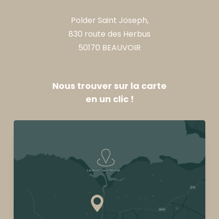
Polder Saint Joseph,
830 route des Herbus
50170 BEAUVOIR
Nous trouver sur la carte
en un clic !