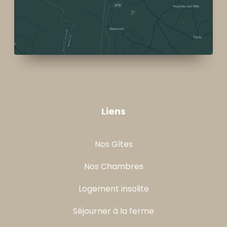
Liens
Nos Gîtes
Nos Chambres
Logement insolite
Séjourner à la ferme