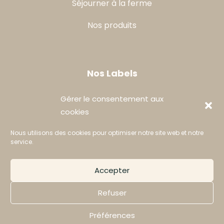
Séjourner à la ferme
Nos produits
Nos Labels
Gérer le consentement aux
cookies
Nous utilisons des cookies pour optimiser notre site web et notre
service.
MENTIONS LÉGALES
PLAN DU SITE
Accepter
POLITIQUE DE CONFIDENTIALITÉ
EXERCEZ VOS DROITS
Refuser
COOKIES
Préférences
© 2026 Ferme Saint-Joseph | Site créé par
Startup