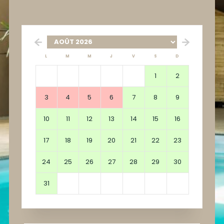
L
M
M
J
V
S
D
1
2
3
4
5
6
7
8
9
10
11
12
13
14
15
16
17
18
19
20
21
22
23
24
25
26
27
28
29
30
31