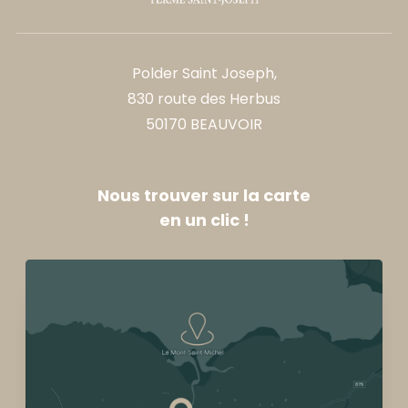
Polder Saint Joseph,
830 route des Herbus
50170 BEAUVOIR
Nous trouver sur la carte
en un clic !